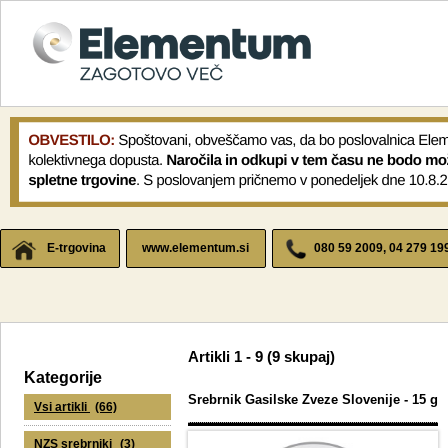
E-trgovina
www.elementum.si
080 59 2009, 04 279 19
Artikli
1 - 9 (9
skupaj
)
Kategorije
Srebrnik Gasilske Zveze Slovenije - 15 g
Vsi artikli
(66)
NZS srebrniki
(3)