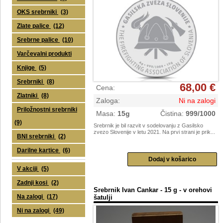
OKS srebrniki
(3)
Zlate palice
(12)
Srebrne palice
(10)
Varčevalni produkti
Knjige
(5)
Srebrniki
(8)
68,00 €
Cena
:
Zlatniki
(8)
Zaloga
:
Ni na zalogi
Priložnostni srebrniki
Masa
:
15g
Čistina
:
999/1000
(9)
Srebrnik je bil razvit v sodelovanju z Gasilsko
zvezo Slovenije v letu 2021. Na prvi strani je prik...
BNI srebrniki
(2)
Darilne kartice
(6)
V akciji
(5)
Zadnji kosi
(2)
Srebrnik Ivan Cankar - 15 g - v orehovi
Na zalogi
(17)
šatulji
Ni na zalogi
(49)