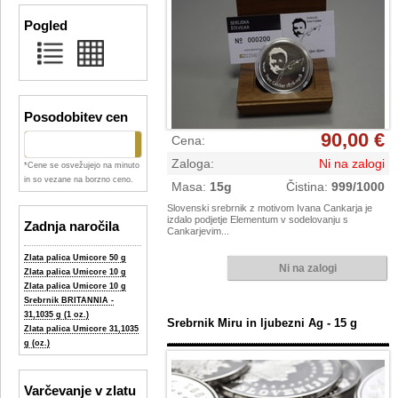
Pogled
Posodobitev cen
90,00 €
Cena
:
Zaloga
:
Ni na zalogi
*Cene se osvežujejo na minuto
in so vezane na borzno ceno.
Masa
:
15g
Čistina
:
999/1000
Slovenski srebrnik z motivom Ivana Cankarja je
izdalo podjetje Elementum v sodelovanju s
Zadnja naročila
Cankarjevim...
Zlata palica Umicore 50 g
Zlata palica Umicore 10 g
Zlata palica Umicore 10 g
Srebrnik BRITANNIA -
31,1035 g (1 oz.)
Srebrnik Miru in ljubezni Ag - 15 g
Zlata palica Umicore 31,1035
g (oz.)
Varčevanje v zlatu