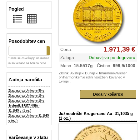
Pogled
Posodobitev cen
1.971,39 €
Cena
:
Zaloga
:
Dobavljivo po dogovoru
*Cene se osvežujejo na minuto
in so vezane na borzno ceno.
Masa
:
15.5517g
Čistina
:
999,9/1000
Zlatnik 'Avstrijski Dunajski filharmonik/Wiener
philharmoniker' je edini naložbeni kovanec v
Zadnja naročila
Evropi...
Zlata palica Umicore 50 g
Zlata palica Umicore 10 g
Zlata palica Umicore 10 g
Srebrnik BRITANNIA -
31,1035 g (1 oz.)
Južnoafriški Krugerrand Au- 31,1035 g
Zlata palica Umicore 31,1035
(1 oz.)
g (oz.)
Varčevanje v zlatu