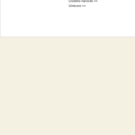
Osebno naročilo >>
Umicore >>