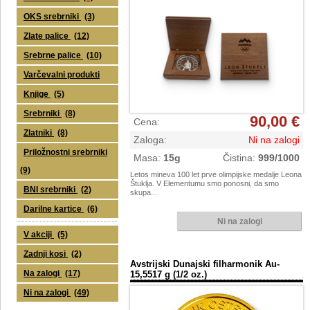
OKS srebrniki
(3)
Zlate palice
(12)
Srebrne palice
(10)
Varčevalni produkti
Knjige
(5)
Srebrniki
(8)
90,00 €
Cena
:
Zlatniki
(8)
Zaloga
:
Ni na zalogi
Priložnostni srebrniki
Masa
:
15g
Čistina
:
999/1000
(9)
Letos mineva 100 let prve olimpijske medalje Leona
Štuklja. V Elementumu smo ponosni, da smo
BNI srebrniki
(2)
skupa...
Darilne kartice
(6)
V akciji
(5)
Zadnji kosi
(2)
Avstrijski Dunajski filharmonik Au-
Na zalogi
(17)
15,5517 g (1/2 oz.)
Ni na zalogi
(49)