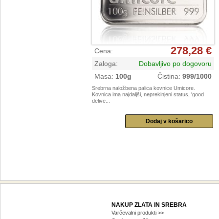
278,28 €
Cena
:
Zaloga
:
Dobavljivo po dogovoru
Masa
:
100g
Čistina
:
999/1000
Srebrna naložbena palica kovnice Umicore.
Kovnica ima najdaljši, neprekinjeni status, 'good
delive...
NAKUP ZLATA IN SREBRA
Varčevalni produkti >>