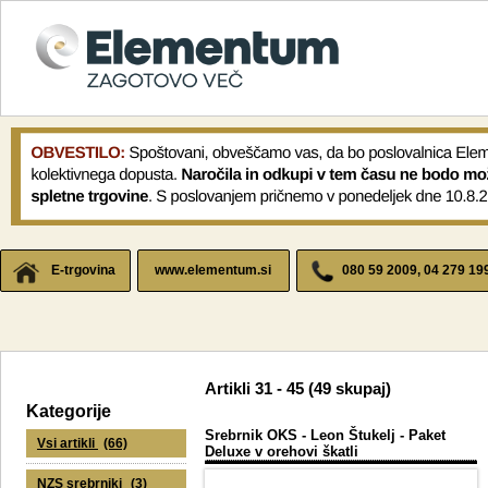
E-trgovina
www.elementum.si
080 59 2009, 04 279 19
Artikli
31 - 45 (49
skupaj
)
Kategorije
Srebrnik OKS - Leon Štukelj - Paket
Vsi artikli
(66)
Deluxe v orehovi škatli
NZS srebrniki
(3)