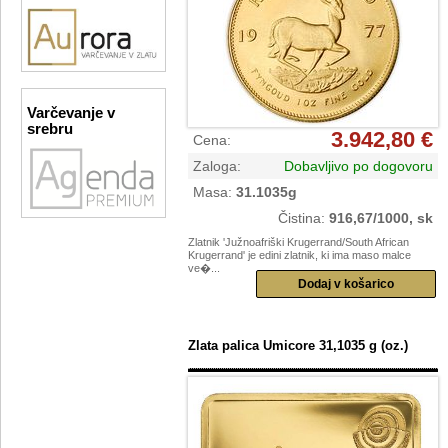
Varčevanje v
srebru
3.942,80 €
Cena
:
Zaloga
:
Dobavljivo po dogovoru
Masa
:
31.1035g
Čistina
:
916,67/1000, sk
Zlatnik 'Južnoafriški Krugerrand/South African
Krugerrand' je edini zlatnik, ki ima maso malce
ve�...
Zlata palica Umicore 31,1035 g (oz.)