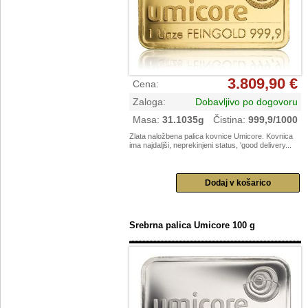
3.809,90 €
Cena
:
Zaloga
:
Dobavljivo po dogovoru
Masa
:
31.1035g
Čistina
:
999,9/1000
Zlata naložbena palica kovnice Umicore. Kovnica
ima najdaljši, neprekinjeni status, 'good delivery...
Srebrna palica Umicore 100 g