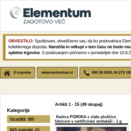
E-trgovina
www.elementum.si
080 59 2009, 04 279 19
Artikli
1 - 15 (49
skupaj
)
Kategorije
Kartica POROKA z zlato ploščico
Vsi artikli
(66)
Umicore v certificirani embalaži - 1 g
NZS srebrniki
(3)