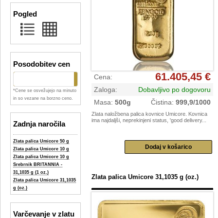
Pogled
Posodobitev cen
61.405,45 €
Cena
:
Zaloga
:
Dobavljivo po dogovoru
*Cene se osvežujejo na minuto
in so vezane na borzno ceno.
Masa
:
500g
Čistina
:
999,9/1000
Zlata naložbena palica kovnice Umicore. Kovnica
ima najdaljši, neprekinjeni status, 'good delivery...
Zadnja naročila
Zlata palica Umicore 50 g
Zlata palica Umicore 10 g
Zlata palica Umicore 10 g
Srebrnik BRITANNIA -
31,1035 g (1 oz.)
Zlata palica Umicore 31,1035 g (oz.)
Zlata palica Umicore 31,1035
g (oz.)
Varčevanje v zlatu