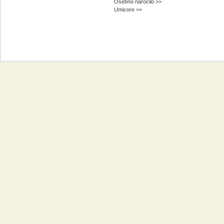
Osebno naročilo >>
Umicore >>