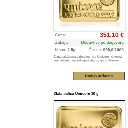
351,10 €
Cena
:
Zaloga
:
Dobavljivo po dogovoru
Masa
:
2.5g
Čistina
:
999,9/1000
Zlata naložbena palica kovnice Umicore. Kovnica
ima najdaljši, neprekinjeni status, 'good delivery...
Zlata palica Umicore 10 g