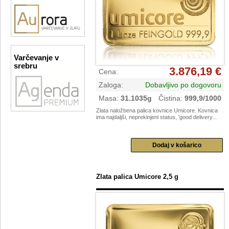
Varčevanje v
srebru
3.876,19 €
Cena
:
Zaloga
:
Dobavljivo po dogovoru
Masa
:
31.1035g
Čistina
:
999,9/1000
Zlata naložbena palica kovnice Umicore. Kovnica
ima najdaljši, neprekinjeni status, 'good delivery...
Zlata palica Umicore 2,5 g