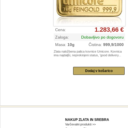
1.283,66 €
Cena
:
Zaloga
:
Dobavljivo po dogovoru
Masa
:
10g
Čistina
:
999,9/1000
Zlata naložbena palica kovnice Umicore. Kovnica
ima najdaljši, neprekinjeni status, 'good delivery...
NAKUP ZLATA IN SREBRA
Varčevalni produkti >>