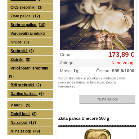
OKS srebrniki
(3)
Zlate palice
(12)
Srebrne palice
(10)
Varčevalni produkti
Knjige
(5)
Srebrniki
(8)
173,89 €
Cena
:
Zlatniki
(8)
Zaloga
:
Ni na zalogi
Priložnostni srebrniki
Masa
:
1g
Čistina
:
999,9/1000
(9)
Kartonski ovitek je potiskan z motivom zlatih
poročnih prstanov in belo rožo. Znotraj
BNI srebrniki
(2)
kartonskeg...
Darilne kartice
(6)
V akciji
(5)
Zadnji kosi
(2)
Zlata palica Umicore 500 g
Na zalogi
(17)
Ni na zalogi
(49)