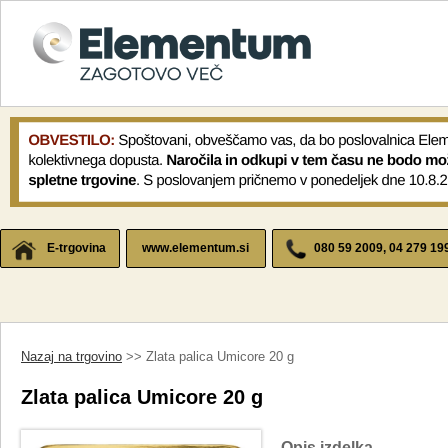
E-trgovina
www.elementum.si
080 59 2009, 04 279 19
Nazaj na trgovino
>> Zlata palica Umicore 20 g
Zlata palica Umicore 20 g
Opis izdelka