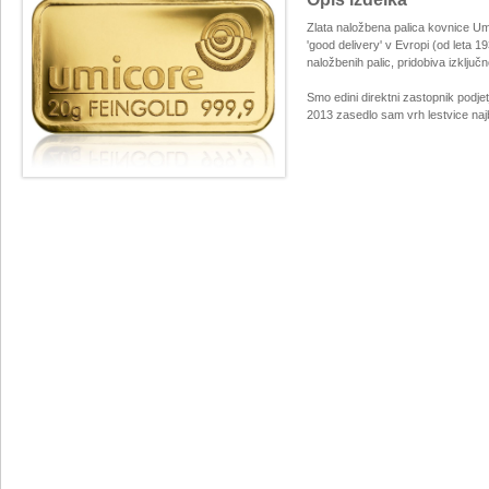
Zlata naložbena palica kovnice Umi
'good delivery' v Evropi (od leta 1
naložbenih palic, pridobiva izključn
Smo edini direktni zastopnik podjetj
2013 zasedlo sam vrh lestvice najbol