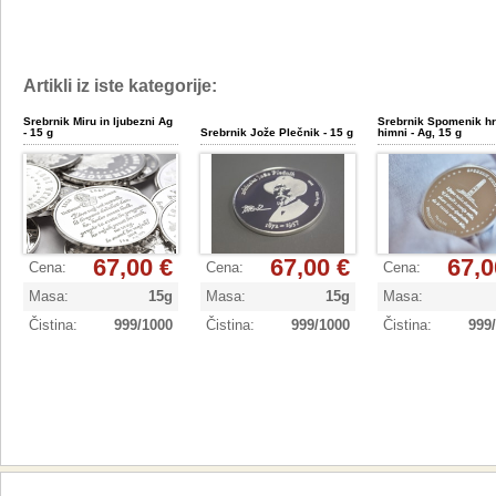
Artikli iz iste kategorije:
Srebrnik Miru in ljubezni Ag
Srebrnik Spomenik h
- 15 g
Srebrnik Jože Plečnik - 15 g
himni - Ag, 15 g
67,00 €
67,00 €
67,0
Cena
:
Cena
:
Cena
:
Masa
:
15g
Masa
:
15g
Masa
:
Čistina
:
999/1000
Čistina
:
999/1000
Čistina
:
999