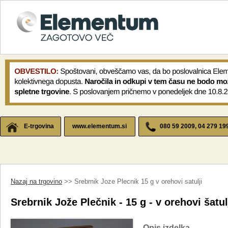
E-trgovina
www.elementum.si
080 59 2009, 04 279 19
Nazaj na trgovino
>> Srebrnik Joze Plecnik 15 g v orehovi satulji
Srebrnik Jože Plečnik - 15 g - v orehovi šatul
Opis izdelka