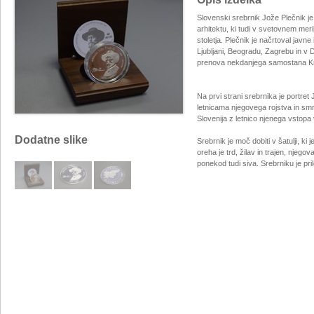
Slovenski srebrnik Jože Plečnik 
arhitektu, ki tudi v svetovnem me
stoletja. Plečnik je načrtoval jav
Ljubljani, Beogradu, Zagrebu in v 
prenova nekdanjega samostana Kri
Na prvi strani srebrnika je portre
letnicama njegovega rojstva in smr
Slovenija z letnico njenega vstop
Dodatne slike
Srebrnik je moč dobiti v šatulji, ki
oreha je trd, žilav in trajen, njego
ponekod tudi siva. Srebrniku je pril