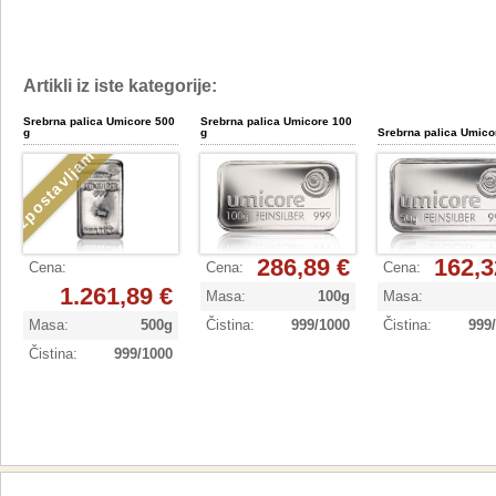
Artikli iz iste kategorije:
Srebrna palica Umicore 500
Srebrna palica Umicore 100
g
g
Srebrna palica Umico
Izpostavljamo
286,89 €
162,3
Cena
:
Cena
:
Cena
:
1.261,89 €
Masa
:
100g
Masa
:
Masa
:
500g
Čistina
:
999/1000
Čistina
:
999
Čistina
:
999/1000