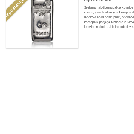
Izpostavljamo
Srebrna naložbena palica kovnice U
status, 'good delivery' v Evropi (o
izdelavo naložbenih palic, pridobiva
zastopnik podjetja Umicore v Slove
lestvice najbolj stabilnih podjetij v 