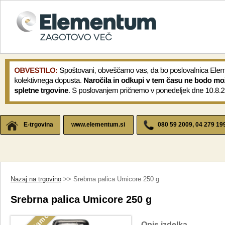
E-trgovina
www.elementum.si
080 59 2009, 04 279 19
Nazaj na trgovino
>> Srebrna palica Umicore 250 g
Srebrna palica Umicore 250 g
Opis izdelka